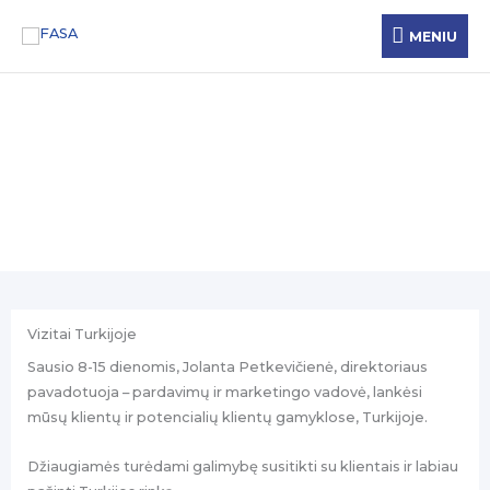
Pereiti
MENIU
MENIU
prie
turinio
Naujienos
Vizitai Turkijoje
Sausio 8-15 dienomis, Jolanta Petkevičienė, direktoriaus
pavadotuoja – pardavimų ir marketingo vadovė, lankėsi
mūsų klientų ir potencialių klientų gamyklose, Turkijoje.
Džiaugiamės turėdami galimybę susitikti su klientais ir labiau