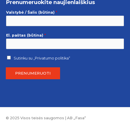
Prenumeruokite naujienlaiškius
Valstybė / Šalis (būtina)
*
El. paštas (būtina)
*
Sutinku su
„Privatumo politika“
PRENUMERUOTI
© 2025 Visos teisės saugomos | AB „Fasa“