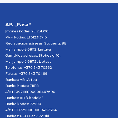
AB „Fasa“
Įmonės kodas: 251231370
PVM kodas: LT512313716
Registracijos adresas: Stoties g. 8E,
Marijampolė 68112, Lietuva
Gamyklos adresas: Stoties g. 10,
Marijampolė 68112 , Lietuva
Telefonas: +370 343 70562
Faksas: +370 343 70469
Bankas: AB „
Artea
“
Banko kodas: 71818
A/s: LT397181800008467690
Bankas: AB “Citadele”
Banko kodas: 72900
A/s: LT187290000009467384
Bankas: PKO Bank Polski