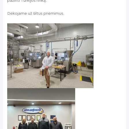
pažinti Turkijos rinką.
Dėkojame už šiltus priėmimus.