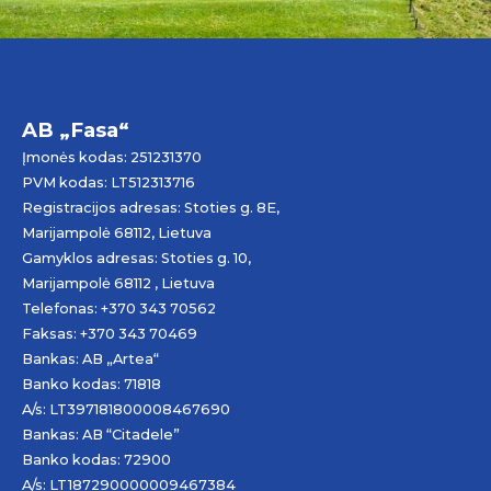
AB „Fasa“
Įmonės kodas: 251231370
PVM kodas: LT512313716
Registracijos adresas: Stoties g. 8E,
Marijampolė 68112, Lietuva
Gamyklos adresas: Stoties g. 10,
Marijampolė 68112 , Lietuva
Telefonas: +370 343 70562
Faksas: +370 343 70469
Bankas: AB „
Artea
“
Banko kodas: 71818
A/s: LT397181800008467690
Bankas: AB “Citadele”
Banko kodas: 72900
A/s: LT187290000009467384