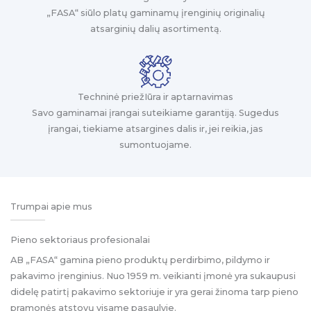
„FASA“ siūlo platų gaminamų įrenginių originalių
atsarginių dalių asortimentą.
Techninė priežIūra ir aptarnavimas
Savo gaminamai įrangai suteikiame garantiją. Sugedus
įrangai, tiekiame atsargines dalis ir, jei reikia, jas
sumontuojame.
Trumpai apie mus
Pieno sektoriaus profesionalai
AB „FASA“ gamina pieno produktų perdirbimo, pildymo ir
pakavimo įrenginius. Nuo 1959 m. veikianti įmonė yra sukaupusi
didelę patirtį pakavimo sektoriuje ir yra gerai žinoma tarp pieno
pramonės atstovų visame pasaulyje.