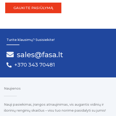
GAUKITE PASIŪLYMĄ
Turite klausimų? Susisiekite!
sales@fasa.lt
+370 343 70481
Naujienos
Nauji pasiekimai, įrangos atnaujinimas, vis augantis vidinių ir
išorinių renginių skaičius – visu tuo norime pasidalyti su jumis!