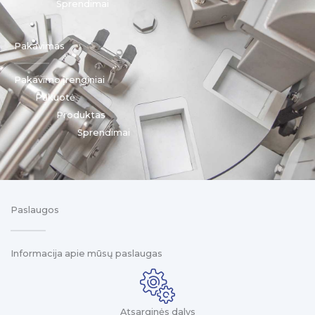
Sprendimai
Pakavimas
Pakavimo įrenginiai
Pakuotė
Produktas
Sprendimai
Paslaugos
Informacija apie mūsų paslaugas
Atsarginės dalys