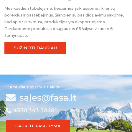
Mes kasdien tobulėjame, keičiamės, įsiklausome į klientų
poreikius ir pastebėjimus. Šiandien su pasididžiavimu sakome,
kad apie 99 % mūsų produkcijos yra eksportuojama.
Parduodame produkciją daugiau nei 85 šalyse visuose 6
žemynuose.
SUŽINOTI DAUGIAU
Turite klausimų? Susisiekite!
sales@fasa.lt
+370 343 70481
GAUKITE PASIŪLYMĄ