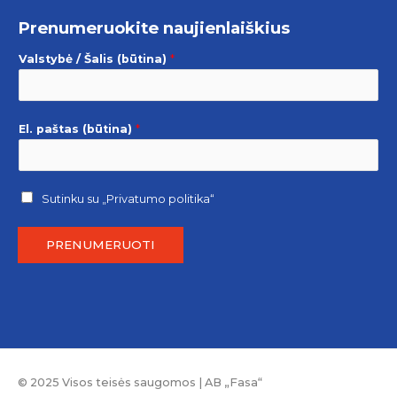
Prenumeruokite naujienlaiškius
Valstybė / Šalis (būtina)
*
El. paštas (būtina)
*
Sutinku su
„Privatumo politika“
PRENUMERUOTI
© 2025 Visos teisės saugomos | AB „Fasa“