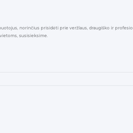
rbuotojus, norinčius prisidėti prie veržlaus, draugiško ir profe
vietoms, susisieksime.