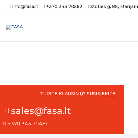
Pereiti
info@fasa.lt
+370 343 70562
Stoties g. 8E, Marija
prie
turinio
Karjera
TURITE KLAUSIMŲ? SUSISIEKITE!
sales@fasa.lt
+370 343 70481