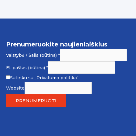
Prenumeruokite naujienlaiškius
Valstybė / Šalis (būtina)
*
El. paštas (būtina)
*
Sutinku su
„Privatumo politika“
Website
PRENUMERUOTI