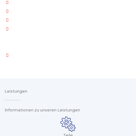
Stücke
Kunststoffbehälter
Kartonverpackung
Flow-Pack
Lösungen
Butter-Umverpackungslinie
Leistungen
Informationen zu unseren Leistungen
Teile