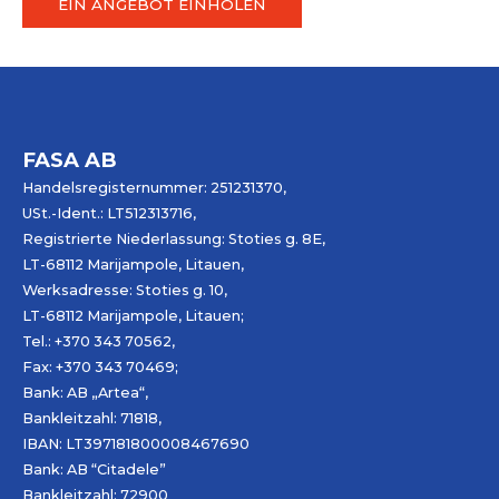
EIN ANGEBOT EINHOLEN
FASA AB
Handelsregisternummer: 251231370,
USt.-Ident.: LT512313716,
Registrierte Niederlassung: Stoties g. 8E,
LT-68112 Marijampole, Litauen,
Werksadresse: Stoties g. 10,
LT-68112 Marijampole, Litauen;
Tel.: +370 343 70562,
Fax: +370 343 70469;
Bank: AB „
Artea
“,
Bankleitzahl: 71818,
IBAN: LT397181800008467690
Bank: AB “Citadele”
Bankleitzahl: 72900