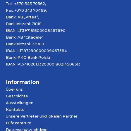
Tel.: +370 343 70562,
Fax: +370 343 70469;
Bank: AB „
Artea
“,
Bankleitzahl: 71818,
IBAN: LT397181800008467690
Bank: AB “Citadele”
Bankleitzahl: 72900
IBAN: LT187290000009467384
Bank: PKO Bank Polski
IBAN: PL74102013320000180214508313
Information
Über uns
Geschichte
Ausstellungen
Kontakte
Unsere Vertreter und lokalen Partner
Hilfezentrum
Datenschutzrichtlinie