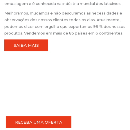
embalagem e é conhecida na indústria mundial dos laticínios.
Melhoramos, mudamos e não descuramos as necessidades e
observações dos nossos clientes todos os dias. Atualmente,
podemos dizer com orgulho que exportamos 99 % dos nossos
produtos. Vendemos em mais de 85 países em 6 continentes.
SAIBA MAIS
Tem alguma pergunta? Contacte-nos!
sales@fasa.lt
+370 343 70481
RECEBA UMA OFERTA