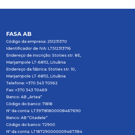
FASA AB
Código da empresa: 251231370
Identificador de IVA: LT512313716
Endereço de inscrição: Stoties str. 8E,
Marijampole LT-68112, Lituânia
Endereço da fábrica: Stoties str. 10,
Marijampole LT-68112, Lituânia
Telefone: +370 343 70562
Fax: +370 343 70469
Banco: AB „
Artea
“
Código do banco: 71818
Nº da conta: LT397181800008467690
Banco: AB “Citadele”
Código do banco: 72900
Nº da conta: LT187290000009467384