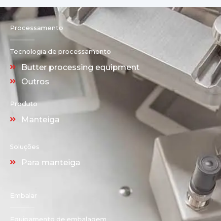
Processamento
Tecnologia de processamento
Butter processing equipment
Outros
Produto
Manteiga
Soluções
Para manteiga
Embalar
Equipamento de embalagem