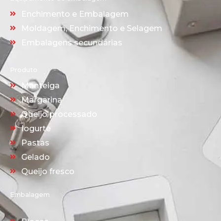
Enchimento e Embalagem
Moldagem, Enchimento e Selagem
Embalagens secundárias
Produto
Manteiga
Margarina
Queijo processado
Iogurte
Pastas
Gelado
Queijo fresco
Embalagem