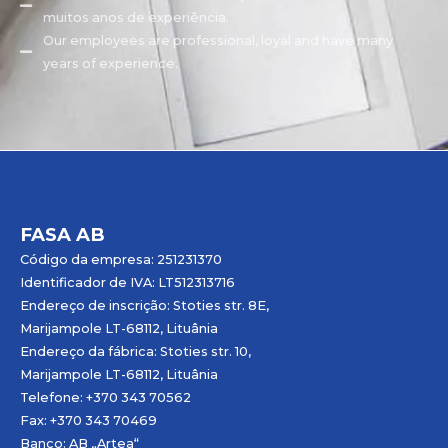
muitos anos de experiência.
Our employees are professional, loyal and have many
years of experience.
FASA AB
Código da empresa: 251231370
Identificador de IVA: LT512313716
Endereço de inscrição: Stoties str. 8E,
Marijampole LT-68112, Lituânia
Endereço da fábrica: Stoties str. 10,
Marijampole LT-68112, Lituânia
Telefone: +370 343 70562
Fax: +370 343 70469
Banco: AB „
Artea
“