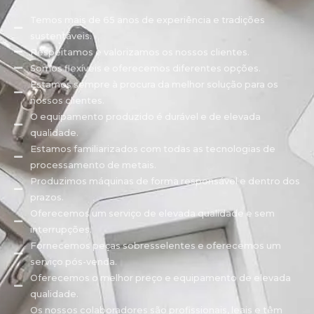
Temos mais de 65 anos de experiência e tradições
sustentáveis.
Respeitamos e valorizamos os nossos clientes.
Somos flexíveis e oferecemos diferentes opções.
Estamos sempre à procura da melhor solução para os
nossos clientes.
O equipamento produzido é durável e de elevada
qualidade.
Estamos familiarizados com todas as tecnologias de
processamento de metais.
Produzimos máquinas de forma responsável e dentro dos
prazos.
Oferecemos um serviço de elevada qualidade e sem
interrupções.
Fornecemos peças sobresselentes e oferecemos um
serviço pós-venda.
Oferecemos o melhor preço e equipamento de elevada
qualidade.
Os nossos colaboradores são profissionais, leais e têm