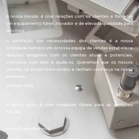
A nossa missão é criar relações com os clientes e fornecer
um equipamento fiável, inovador e de elevada qualidade para
laticínios.
A satisfação das necessidades dos clientes é a nossa
prioridade número um. A nossa equipa de vendas estabelece
relações amigáveis com os clientes atuais e potenciais,
comunica com eles e ajuda-os. Queremos que os nossos
clientes se sintam bem-vindos e tenham confiança na nossa
empresa.
A nossa visão
A nossa visão é criar máquinas fiáveis para as gerações
futuras.
Porquê escolher-nos