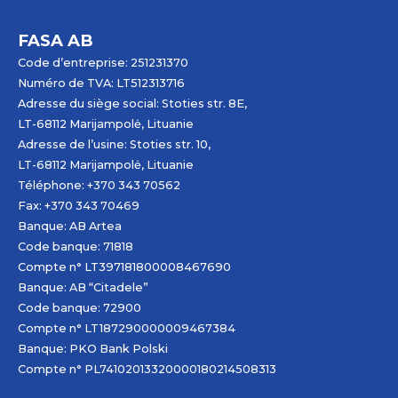
FASA AB
Code d’entreprise: 251231370
Numéro de TVA: LT512313716
Adresse du siège social: Stoties str. 8E,
LT-68112 Marijampolė, Lituanie
Adresse de l’usine: Stoties str. 10,
LT-68112 Marijampolė, Lituanie
Téléphone: +370 343 70562
Fax: +370 343 70469
Banque: AB
Artea
Code banque: 71818
Compte n° LT397181800008467690
Banque: AB “Citadele”
Code banque: 72900
Compte n° LT187290000009467384
Banque: PKO Bank Polski
Compte n° PL74102013320000180214508313