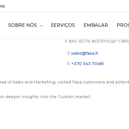
nia
SOBRE NÓS
SERVIÇOS
EMBALAR
PRO
У ВАС ЕСТЬ ВОПРОСЫ? СВЯ
sales@fasa.lt
+370 343 70481
ad of Sales and Marketing, visited Fasa customers and potent
ain deeper insights into the Turkish market.