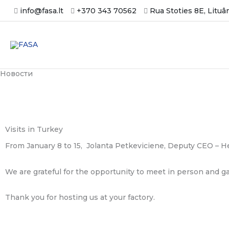
Skip
info@fasa.lt
+370 343 70562
Rua Stoties 8E, Lituâ
to
content
Новости
Visits in Turkey
From January 8 to 15, Jolanta Petkeviciene, Deputy CEO – He
We are grateful for the opportunity to meet in person and g
Thank you for hosting us at your factory.