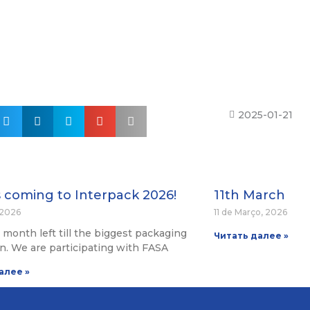
2025-01-21
s coming to Interpack 2026!
11th March
, 2026
11 de Março, 2026
 a month left till the biggest packaging
Читать далее »
on. We are participating with FASA
алее »