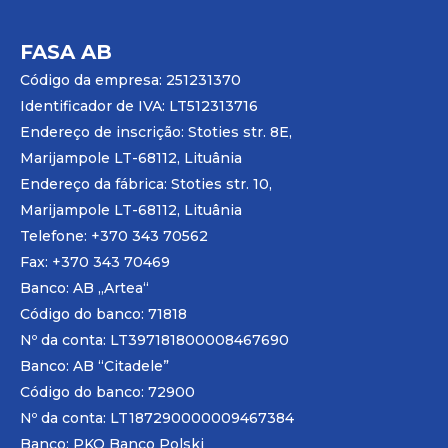
FASA AB
Código da empresa: 251231370
Identificador de IVA: LT512313716
Endereço de inscrição: Stoties str. 8E,
Marijampole LT-68112, Lituânia
Endereço da fábrica: Stoties str. 10,
Marijampole LT-68112, Lituânia
Telefone: +370 343 70562
Fax: +370 343 70469
Banco: AB „
Artea
“
Código do banco: 71818
Nº da conta: LT397181800008467690
Banco: AB “Citadele”
Código do banco: 72900
Nº da conta: LT187290000009467384
Banco: PKO Banco Polski