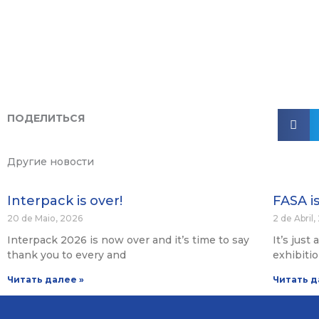
ПОДЕЛИТЬСЯ
Другие новости
Interpack is over!
FASA i
20 de Maio, 2026
2 de Abril
Interpack 2026 is now over and it’s time to say
It’s just
thank you to every and
exhibiti
Читать далее »
Читать д