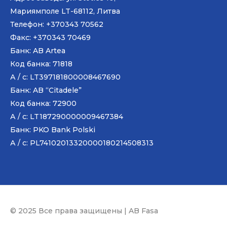
Мариямполе LT-68112, Литва
Телефон: +370343 70562
Факс: +370343 70469
Банк: AB
Artea
Код банка: 71818
А / с: LT397181800008467690
Банк: AB “Citadele”
Код банка: 72900
А / с: LT187290000009467384
Банк: PKO Bank Polski
А / с: PL74102013320000180214508313
© 2025 Все права защищены | AB Fasa