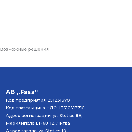
Возможные решения
AB „Fasa“
Код предприятия: 251231370
Код плательщика НДС: LT512313716
Адрес регистрации: ул. Stoties 8E,
Мариямполе LT-68112, Литва
Адрес завода: ул. Stoties 10,