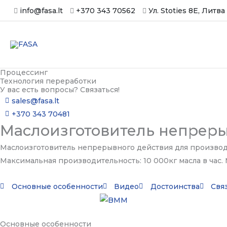
Перейти
info@fasa.lt
+370 343 70562
Ул. Stoties 8E, Литва
к
содержимому
Процессинг
Технология переработки
У вас есть вопросы? Связаться!
sales@fasa.lt
+370 343 70481
Маслоизготовитель непреры
Маслоизготовитель непрерывного действия для производс
Максимальная производительность: 10 000кг масла в час
Основные особенности
Видео
Достоинства
Свя
Основные особенности