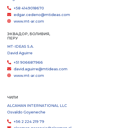
+58 4149018670
edgar.cedeno@mtideas.com
www.mt-ar.com
ЭКВАДОР, БОЛИВИЯ,
ПЕРУ
MT-IDEAS S.A.
David Aguirre
+51 906687966
david.aguirre@mtideas.com
www.mt-ar.com
ЧИЛИ
ALCAMAN INTERNATIONAL LLC
Osvaldo Goyeneche
+56 2 224 219 79