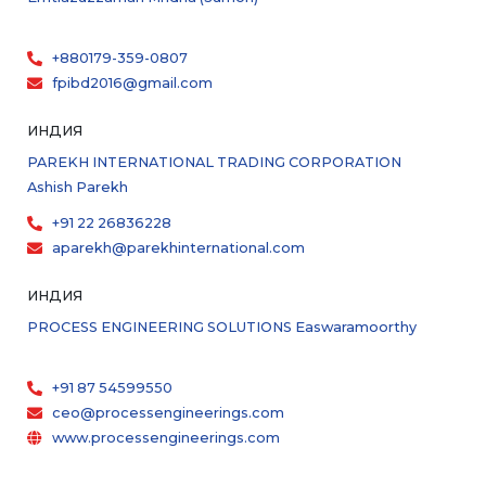
+880179-359-0807
fpibd2016@gmail.com
ИНДИЯ
PAREKH INTERNATIONAL TRADING CORPORATION
Ashish Parekh
+91 22 26836228
aparekh@parekhinternational.com
ИНДИЯ
PROCESS ENGINEERING SOLUTIONS Easwaramoorthy
+91 87 54599550
ceo@processengineerings.com
www.processengineerings.com