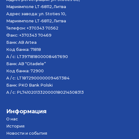
Мариямполе LT-68112, Литва
Адрес завода: ул. Stoties 10,
Мариямполе LT-68112, Литва
Телефон: +370343 70562
Факс: +370343 70469
Банк: AB
Artea
Код банка: 71818
А / с: LT397181800008467690
Банк: AB “Citadele”
Код банка: 72900
А / с: LT187290000009467384
Банк: PKO Bank Polski
А / с: PL74102013320000180214508313
Информация
О нас
История
Новости и события