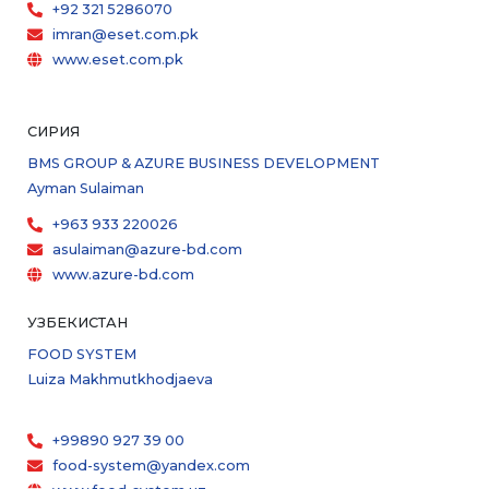
+92 321 5286070
imran@eset.com.pk
www.eset.com.pk
СИРИЯ
BMS GROUP & AZURE BUSINESS DEVELOPMENT
Ayman Sulaiman
+963 933 220026
asulaiman@azure-bd.com
www.azure-bd.com
УЗБЕКИСТАН
FOOD SYSTEM
Luiza Makhmutkhodjaeva
+99890 927 39 00
food-system@yandex.com