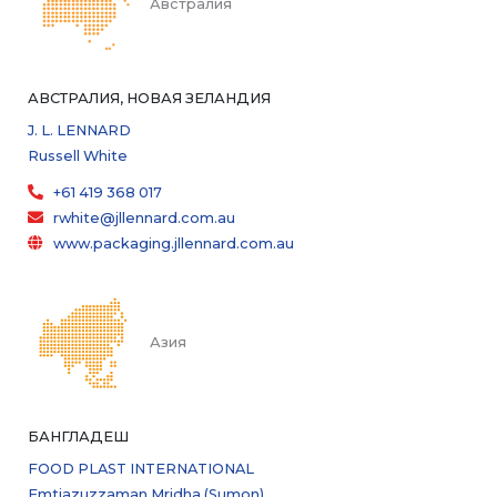
Австралия
АВСТРАЛИЯ, НОВАЯ ЗЕЛАНДИЯ
J. L. LENNARD
Russell White
+61 419 368 017
rwhite@jllennard.com.au
www.packaging.jllennard.com.au
Азия
БАНГЛАДЕШ
FOOD PLAST INTERNATIONAL
Emtiazuzzaman Mridha (Sumon)