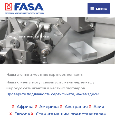
Перейти
MENIU
к
MENIU
содержимому
Представители и агенты
Наши агенты и местные партнеры контакты
Наши клиенты могут связаться с нами через нашу
широкую сеть агентов и местных партнеров.
Проверьте подлинность сертификата, нажав здесь!
Африка
Америка
Австралия
Азия
Европа
Станьте нашим представителем