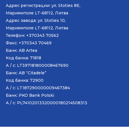
Адрес регистрации: ул. Stoties 8E,
Мариямполе LT-68112, Литва
Адрес завода: ул. Stoties 10,
Мариямполе LT-68112, Литва
Телефон: +370343 70562
Факс: +370343 70469
Банк: AB
Artea
Код банка: 71818
А / с: LT397181800008467690
Банк: AB “Citadele”
Код банка: 72900
А / с: LT187290000009467384
Банк: PKO Bank Polski
А / с: PL74102013320000180214508313