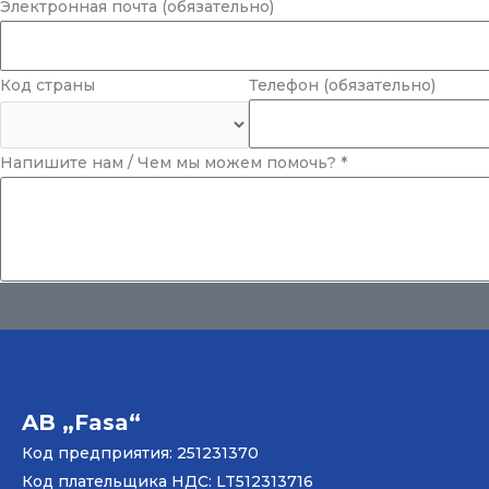
Электронная почта (обязательно)
Телефон (обязательно)
Код страны
Напишите нам / Чем мы можем помочь? *
AB „Fasa“
Код предприятия: 251231370
Код плательщика НДС: LT512313716