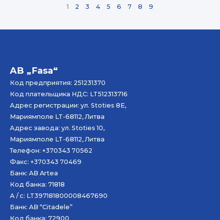
1
2
3
4
5
6
7
8
9
AB „Fasa“
Код предприятия: 251231370
Код плательщика НДС: LT512313716
Адрес регистрации: ул. Stoties 8E,
Мариямполе LT-68112, Литва
Адрес завода: ул. Stoties 10,
Мариямполе LT-68112, Литва
Телефон: +370343 70562
Факс: +370343 70469
Банк: AB
Artea
Код банка: 71818
А / с: LT397181800008467690
Банк: AB “Citadele”
Код банка: 72900