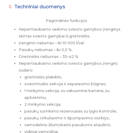
Techniniai duomenys
Pagrindinės funkcijos
Nepertraukiamo veikimo sviesto gamybos įrenginys
skirtas sviesto gamybai iš grietinėlės.
Įrenginio našumas – iki 10 000 l/val.
Pasukų riebumas – iki 0,5 %.
Grietinėlės riebumas – 35–42 %.
Nepertraukiamo veikimo sviesto gamybos įrenginį
sudaro:
grietinėlės plakiklis;
sviestmušės sekcija ir separavimo būgnas;
1 minkymo sekcija, su vakuumine kamera, su
apšvietimu;
2 minkymo sekcija;
pasukų surinkimo rezervuaras su lygio kontrole;
pasukų cirkuliavimo ir išpumpavimo siurblys;
vamzdelinis šilumokaitis pasukoms ataušinti;
vidiniai vamzdžiai.