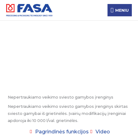
Pereiti
MENIU
prie
MENIU
turinio
Perdirbimas
Perdirbimo technologija
Nepertraukiamo veikimo sviesto gamybos įrenginys
Nepertraukiamo veikimo sviesto gamybos įrenginys skirtas
sviesto gamybai iš grietinėlės. Įvairių modifikacijų įrenginiai
apdoroja iki 10 000 l/val. grietinėlės.
Pagrindinės funkcijos
Video