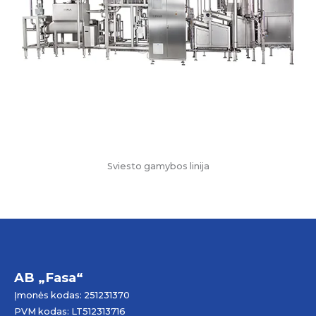
Sviesto gamybos linija
AB „Fasa“
Įmonės kodas: 251231370
PVM kodas: LT512313716