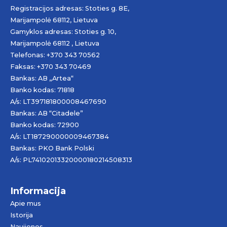
Registracijos adresas: Stoties g. 8E,
Marijampolė 68112, Lietuva
Gamyklos adresas: Stoties g. 10,
Marijampolė 68112 , Lietuva
Telefonas: +370 343 70562
Faksas: +370 343 70469
Bankas: AB „
Artea
“
Banko kodas: 71818
A/s: LT397181800008467690
Bankas: AB “Citadele”
Banko kodas: 72900
A/s: LT187290000009467384
Bankas: PKO Bank Polski
A/s: PL74102013320000180214508313
Informacija
Apie mus
Istorija
Naujienos