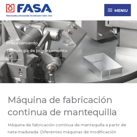
Ir
MENIU
al
MENIU
contenido
Procesamiento
Tecnología de procesamiento
Máquina de fabricación
continua de mantequilla
Máquina de fabricación continua de mantequilla a partir de
nata madurada. Diferentes máquinas de modificación