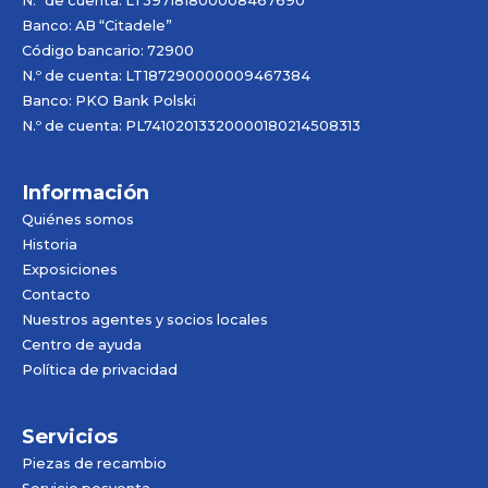
N.º de cuenta: LT397181800008467690
Banco: AB “Citadele”
Código bancario: 72900
N.º de cuenta: LT187290000009467384
Banco: PKO Bank Polski
N.º de cuenta: PL74102013320000180214508313
Información
Quiénes somos
Historia
Exposiciones
Contacto
Nuestros agentes y socios locales
Centro de ayuda
Política de privacidad
Servicios
Piezas de recambio