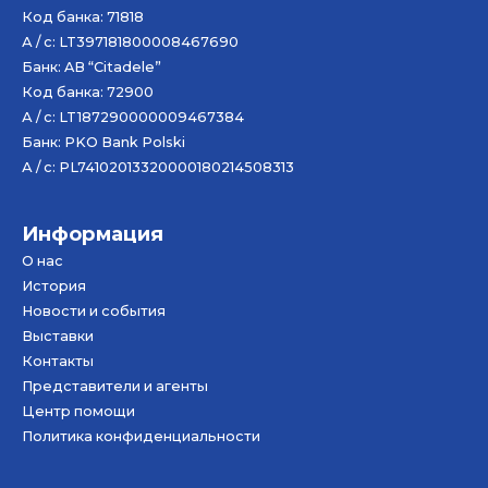
Код банка: 71818
А / с: LT397181800008467690
Банк: AB “Citadele”
Код банка: 72900
А / с: LT187290000009467384
Банк: PKO Bank Polski
А / с: PL74102013320000180214508313
Информация
О нас
История
Новости и события
Bыставки
Контакты
Представители и агенты
Центр помощи
Политика конфиденциальности