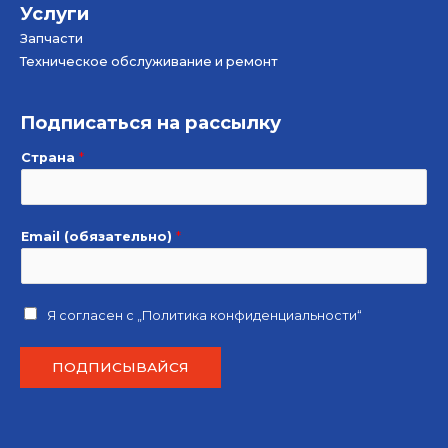
Услуги
Запчасти
Техническое обслуживание и ремонт
Подписаться на рассылку
Страна
*
Email (обязательно)
*
E
Я согласен с
„Политика конфиденциальности“
m
a
ПОДПИСЫВАЙСЯ
i
l
*
E