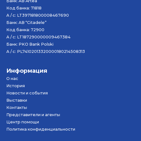
Банк: AB
Artea
Код банка: 71818
А / с: LT397181800008467690
Банк: AB “Citadele”
Код банка: 72900
А / с: LT187290000009467384
Банк: PKO Bank Polski
А / с: PL74102013320000180214508313
Информация
О нас
История
Новости и события
Bыставки
Контакты
Представители и агенты
Центр помощи
Политика конфиденциальности