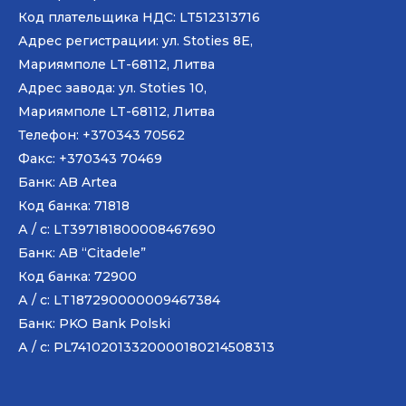
Код плательщика НДС: LT512313716
Адрес регистрации: ул. Stoties 8E,
Мариямполе LT-68112, Литва
Адрес завода: ул. Stoties 10,
Мариямполе LT-68112, Литва
Телефон: +370343 70562
Факс: +370343 70469
Банк: AB
Artea
Код банка: 71818
А / с: LT397181800008467690
Банк: AB “Citadele”
Код банка: 72900
А / с: LT187290000009467384
Банк: PKO Bank Polski
А / с: PL74102013320000180214508313