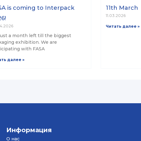
A is coming to Interpack
11th March
11.03.2026
6!
4.2026
Читать далее »
 just a month left till the biggest
aging exhibition. We are
icipating with FASA
ать далее »
Информация
О нас