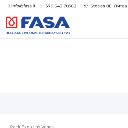
Перейти
info@fasa.lt
+370 343 70562
Ул. Stoties 8E, Литва
к
содержимому
Новости
Pack Expo Las Vegas