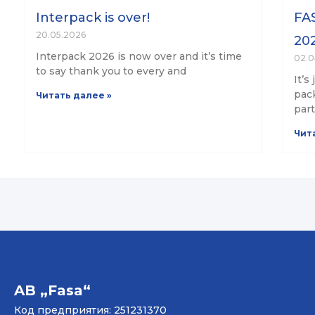
Interpack is over!
FAS
20.05.2026
202
Interpack 2026 is now over and it’s time
02.0
to say thank you to every and
It’s
pack
Читать далее »
part
Чит
AB „Fasa“
Код предприятия: 251231370