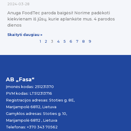
2024-03-28
Anuga FoodTec paroda baigėsi! Norime padėkoti
kiekvienam iš jūsų, kurie aplankėte mus. 4 parodos
dienos
Skaityti daugiau »
1
2
3
4
5
6
7
8
9
AB „Fasa“
Įmonės kodas: 251231370
PVM kodas: LT512313716
Registracijos adresas: Stoties g. 8E,
Marijampolė 68112, Lietuva
Gamyklos adresas: Stoties g. 10,
Marijampolė 68112 , Lietuva
Telefonas: +370 343 70562