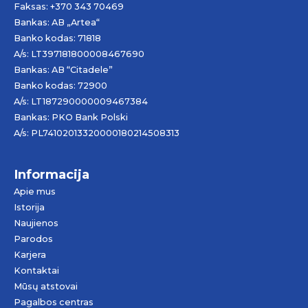
Faksas: +370 343 70469
Bankas: AB „
Artea
“
Banko kodas: 71818
A/s: LT397181800008467690
Bankas: AB “Citadele”
Banko kodas: 72900
A/s: LT187290000009467384
Bankas: PKO Bank Polski
A/s: PL74102013320000180214508313
Informacija
Apie mus
Istorija
Naujienos
Parodos
Karjera
Kontaktai
Mūsų atstovai
Pagalbos centras