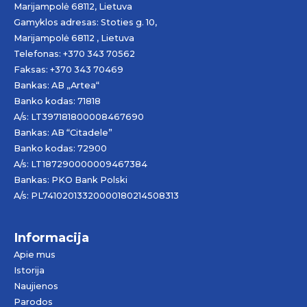
Marijampolė 68112, Lietuva
Gamyklos adresas: Stoties g. 10,
Marijampolė 68112 , Lietuva
Telefonas: +370 343 70562
Faksas: +370 343 70469
Bankas: AB „
Artea
“
Banko kodas: 71818
A/s: LT397181800008467690
Bankas: AB “Citadele”
Banko kodas: 72900
A/s: LT187290000009467384
Bankas: PKO Bank Polski
A/s: PL74102013320000180214508313
Informacija
Apie mus
Istorija
Naujienos
Parodos