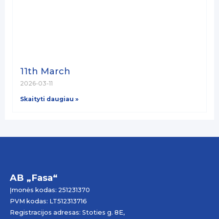
11th March
2026-03-11
Skaityti daugiau »
AB „Fasa“
Įmonės kodas: 251231370
PVM kodas: LT512313716
Registracijos adresas: Stoties g. 8E,