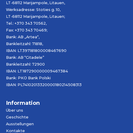
LT-68112 Marijampole, Litauen,
Werksadresse: Stoties g. 10,
LT-68112 Marijampole, Litauen;
Tel.: +370 343 70562,
Fax: +370 343 70469;
Bank: AB „
Artea
“,
Bankleitzahl: 71818,
IBAN: LT397181800008467690
Bank: AB “Citadele”
Bankleitzahl: 72900
IBAN: LT187290000009467384
Bank: PKO Bank Polski
IBAN: PL74102013320000180214508313
Information
Über uns
Geschichte
Ausstellungen
Kontakte