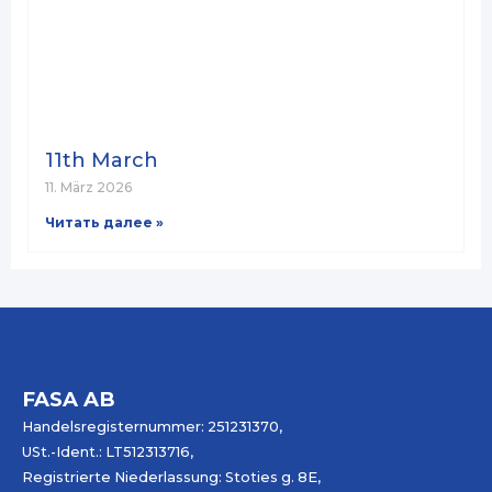
11th March
11. März 2026
Читать далее »
FASA AB
Handelsregisternummer: 251231370,
USt.-Ident.: LT512313716,
Registrierte Niederlassung: Stoties g. 8E,