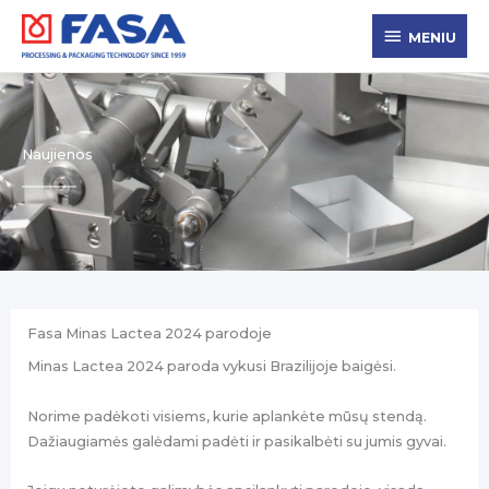
Pereiti
MENIU
prie
MENIU
turinio
Naujienos
Fasa Minas Lactea 2024 parodoje
Minas Lactea 2024 paroda vykusi Brazilijoje baigėsi.
Norime padėkoti visiems, kurie aplankėte mūsų stendą.
Dažiaugiamės galėdami padėti ir pasikalbėti su jumis gyvai.