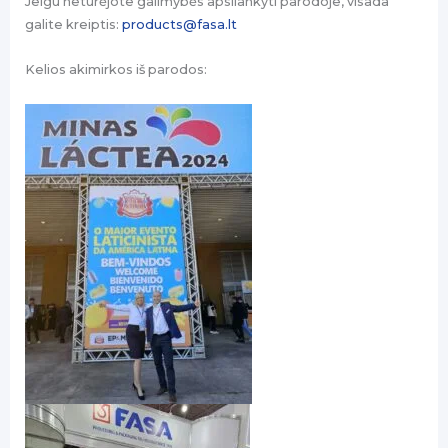
Jeigu neturėjote galimybės apsilankyti parodoje, visada
galite kreiptis:
products@fasa.lt
Kelios akimirkos iš parodos: