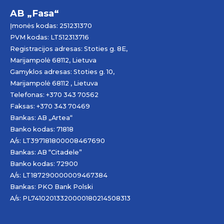
AB „Fasa“
Įmonės kodas: 251231370
PVM kodas: LT512313716
Registracijos adresas: Stoties g. 8E,
Marijampolė 68112, Lietuva
Gamyklos adresas: Stoties g. 10,
Marijampolė 68112 , Lietuva
Telefonas: +370 343 70562
Faksas: +370 343 70469
Bankas: AB „
Artea
“
Banko kodas: 71818
A/s: LT397181800008467690
Bankas: AB “Citadele”
Banko kodas: 72900
A/s: LT187290000009467384
Bankas: PKO Bank Polski
A/s: PL74102013320000180214508313