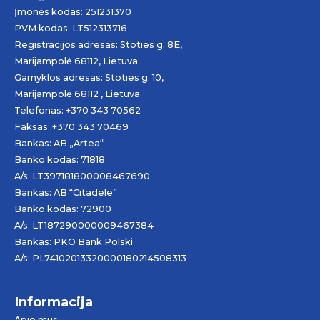
Įmonės kodas: 251231370
PVM kodas: LT512313716
Registracijos adresas: Stoties g. 8E,
Marijampolė 68112, Lietuva
Gamyklos adresas: Stoties g. 10,
Marijampolė 68112 , Lietuva
Telefonas: +370 343 70562
Faksas: +370 343 70469
Bankas: AB „
Artea
“
Banko kodas: 71818
A/s: LT397181800008467690
Bankas: AB “Citadele”
Banko kodas: 72900
A/s: LT187290000009467384
Bankas: PKO Bank Polski
A/s: PL74102013320000180214508313
Informacija
Apie mus