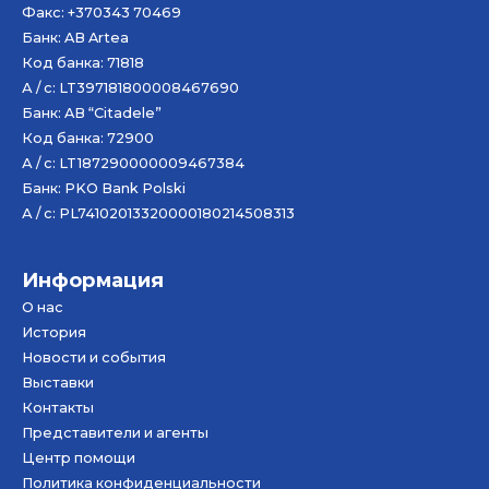
Факс: +370343 70469
Банк: AB
Artea
Код банка: 71818
А / с: LT397181800008467690
Банк: AB “Citadele”
Код банка: 72900
А / с: LT187290000009467384
Банк: PKO Bank Polski
А / с: PL74102013320000180214508313
Информация
О нас
История
Новости и события
Bыставки
Контакты
Представители и агенты
Центр помощи
Политика конфиденциальности