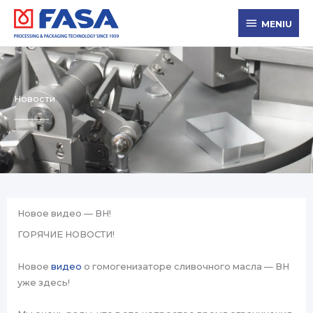
Перейти
MENIU
к
MENIU
содержимому
Новости
Новое видео — BH!
ГОРЯЧИЕ НОВОСТИ!
Новое
видео
о гомогенизаторе сливочного масла — BH
уже здесь!