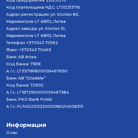
Код предприятия: 251231370
Код плательщика НДС: LT512313716
Адрес регистрации: ул. Stoties 8E,
Мариямполе LT-68112, Литва
Адрес завода: ул. Stoties 10,
Мариямполе LT-68112, Литва
Телефон: +370343 70562
Факс: +370343 70469
Банк: AB
Artea
Код банка: 71818
А / с: LT397181800008467690
Банк: AB “Citadele”
Код банка: 72900
А / с: LT187290000009467384
Банк: PKO Bank Polski
А / с: PL74102013320000180214508313
Информация
О нас