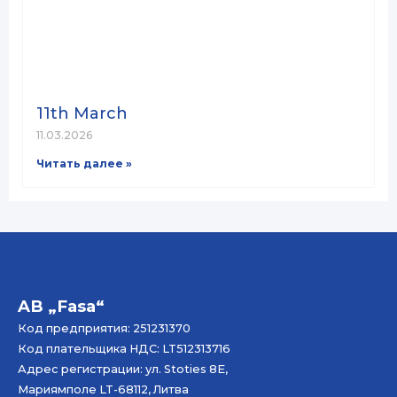
11th March
11.03.2026
Читать далее »
AB „Fasa“
Код предприятия: 251231370
Код плательщика НДС: LT512313716
Адрес регистрации: ул. Stoties 8E,
Мариямполе LT-68112, Литва