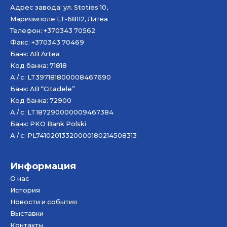
Адрес завода: ул. Stoties 10,
Мариямполе LT-68112, Литва
Телефон: +370343 70562
Факс: +370343 70469
Банк: AB
Artea
Код банка: 71818
А / с: LT397181800008467690
Банк: AB “Citadele”
Код банка: 72900
А / с: LT187290000009467384
Банк: PKO Bank Polski
А / с: PL74102013320000180214508313
Информация
О нас
История
Новости и события
Bыставки
Контакты