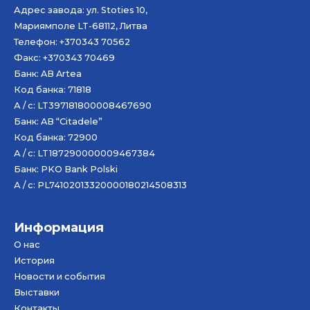
Адрес завода: ул. Stoties 10,
Мариямполе LT-68112, Литва
Телефон: +370343 70562
Факс: +370343 70469
Банк: AB
Artea
Код банка: 71818
А / с: LT397181800008467690
Банк: AB “Citadele”
Код банка: 72900
А / с: LT187290000009467384
Банк: PKO Bank Polski
А / с: PL74102013320000180214508313
Информация
О нас
История
Новости и события
Bыставки
Контакты