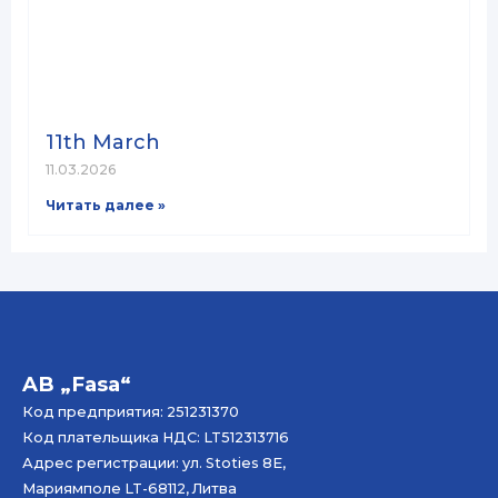
11th March
11.03.2026
Читать далее »
AB „Fasa“
Код предприятия: 251231370
Код плательщика НДС: LT512313716
Адрес регистрации: ул. Stoties 8E,
Мариямполе LT-68112, Литва