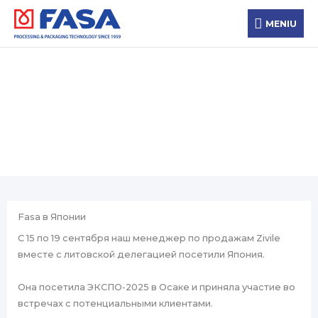
Перейти
MENIU
к
MENIU
содержимому
Новости
Fasa в Японии
С 15 по 19 сентября наш менеджер по продажам Zivile
вместе с литовской делегацией посетили Япония.
Она посетила ЭКСПО-2025 в Осаке и приняла участие во
встречах с потенциальными клиентами.