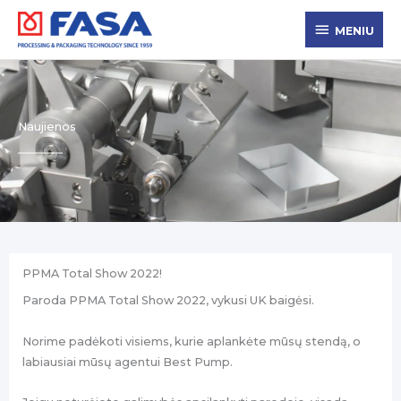
Pereiti
MENIU
prie
MENIU
turinio
Naujienos
PPMA Total Show 2022!
Paroda PPMA Total Show 2022, vykusi UK baigėsi.
Norime padėkoti visiems, kurie aplankėte mūsų stendą, o
labiausiai mūsų agentui Best Pump.