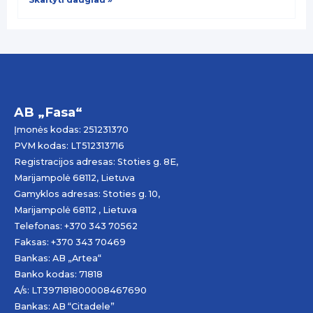
AB „Fasa“
Įmonės kodas: 251231370
PVM kodas: LT512313716
Registracijos adresas: Stoties g. 8E,
Marijampolė 68112, Lietuva
Gamyklos adresas: Stoties g. 10,
Marijampolė 68112 , Lietuva
Telefonas: +370 343 70562
Faksas: +370 343 70469
Bankas: AB „
Artea
“
Banko kodas: 71818
A/s: LT397181800008467690
Bankas: AB “Citadele”