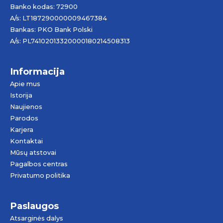
Banko kodas: 72900
A/s: LT187290000009467384
Bankas: PKO Bank Polski
A/s: PL74102013320000180214508313
Informacija
Apie mus
Istorija
Naujienos
Parodos
Karjera
Kontaktai
Mūsų atstovai
Pagalbos centras
Privatumo politika
Paslaugos
Atsarginės dalys