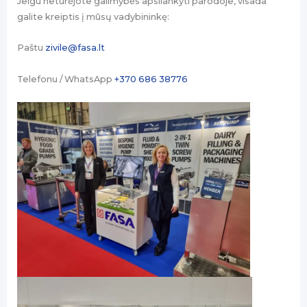
Jeigu neturėjote galimybės apsilankyti parodoje, visada
galite kreiptis į mūsų vadybininkę:
Paštu
zivile@fasa.lt
Telefonu / WhatsApp
+370 686 38776