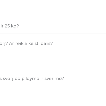
ir 25 kg?
į? Ar reikia keisti dalis?
s svorį po pildymo ir svėrimo?