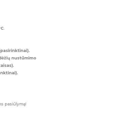
°C
.
asirinktinai).
 dėžių nustūmimo
taisas).
nktinai).
ms pasiūlymą!