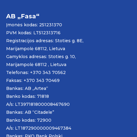
AB „Fasa“
Įmonės kodas: 251231370
PVM kodas: LT512313716
Registracijos adresas: Stoties g. 8E,
Marijampolė 68112, Lietuva
Gamyklos adresas: Stoties g. 10,
Marijampolė 68112 , Lietuva
Telefonas: +370 343 70562
Faksas: +370 343 70469
Bankas: AB „
Artea
“
Banko kodas: 71818
A/s: LT397181800008467690
Bankas: AB “Citadele”
Banko kodas: 72900
A/s: LT187290000009467384
Bankas: PKO Bank Polski