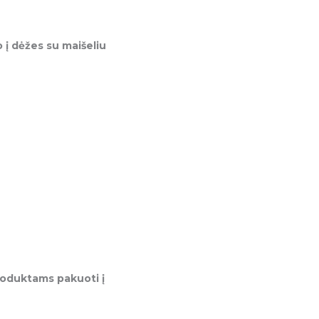
 į dėžes su maišeliu
roduktams pakuoti į