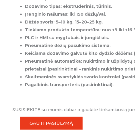
Dozavimo tipas: ekstruderinis, tūrinis.
Įrenginio našumas: iki 150 dėžių/val.
Dėžės svoris: 5–10 kg, 15–20–25 kg.
Tiekiamo produkto temperatūra: nuo +9 iki +16 
PLC ir HMI su mygtukais ir jungikliais.
Pneumatinė dėžių pasukimo sistema.
Keičiama dozavimo galvutė kito dydžio dėžėms (p
Pneumatinė automatika: nukirtimo ir užpildytų
prietaisai (pasirinktinai – rankinis nukirtimo prie
Skaitmeninės svarstyklės svorio kontrolei (pasiri
Pagalbinis transporteris (pasirinktinai).
SUSISIEKITE su mumis dabar ir gaukite tinkamiausią ju
GAUTI PASIŪLYMĄ