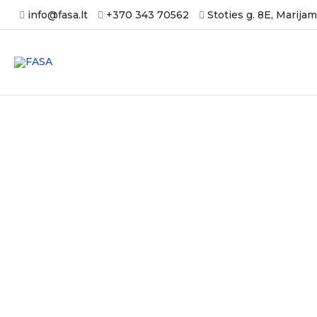
Pereiti
info@fasa.lt
+370 343 70562
Stoties g. 8E, Marija
prie
turinio
Pakavimo įrenginiai