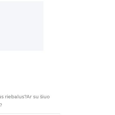
us riebalus?Ar su šiuo
?