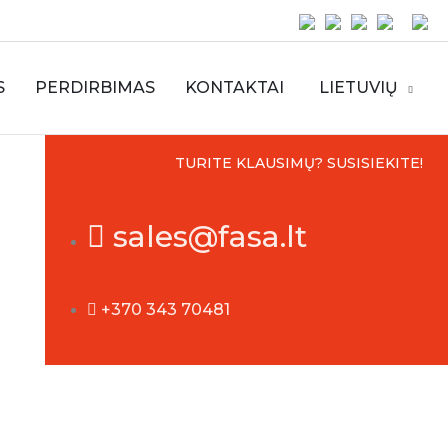
S
PERDIRBIMAS
KONTAKTAI
LIETUVIŲ
TURITE KLAUSIMŲ? SUSISIEKITE!
sales@fasa.lt
+370 343 70481