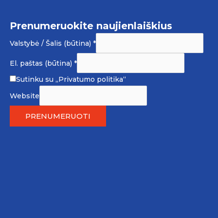
Prenumeruokite naujienlaiškius
Valstybė / Šalis (būtina)
*
El. paštas (būtina)
*
Sutinku su
„Privatumo politika“
Website
PRENUMERUOTI