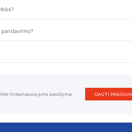
ybės?
o pardavimo?
GAUTI PASIŪLY
kite tinkamiausią jums pasiūlymą!