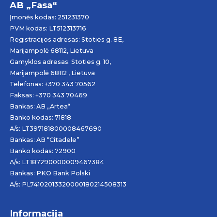
AB „Fasa“
Įmonės kodas: 251231370
PVM kodas: LT512313716
Registracijos adresas: Stoties g. 8E,
Marijampolė 68112, Lietuva
Gamyklos adresas: Stoties g. 10,
Marijampolė 68112 , Lietuva
Telefonas: +370 343 70562
Faksas: +370 343 70469
Bankas: AB „
Artea
“
Banko kodas: 71818
A/s: LT397181800008467690
Bankas: AB “Citadele”
Banko kodas: 72900
A/s: LT187290000009467384
Bankas: PKO Bank Polski
A/s: PL74102013320000180214508313
Informacija