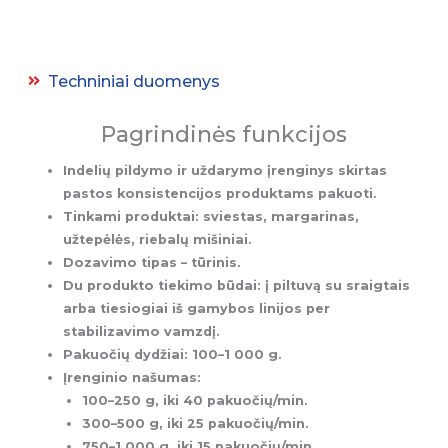
Techniniai duomenys
Pagrindinės funkcijos
Indelių pildymo ir uždarymo įrenginys skirtas
pastos konsistencijos produktams pakuoti.
Tinkami produktai: sviestas, margarinas,
užtepėlės, riebalų mišiniai.
Dozavimo tipas – tūrinis.
Du produkto tiekimo būdai: į piltuvą su sraigtais
arba tiesiogiai iš gamybos linijos per
stabilizavimo vamzdį.
Pakuočių dydžiai: 100–1 000 g.
Įrenginio našumas:
100–250 g, iki 40 pakuočių/min.
300–500 g, iki 25 pakuočių/min.
750–1 000 g, iki 15 pakuočių/min.