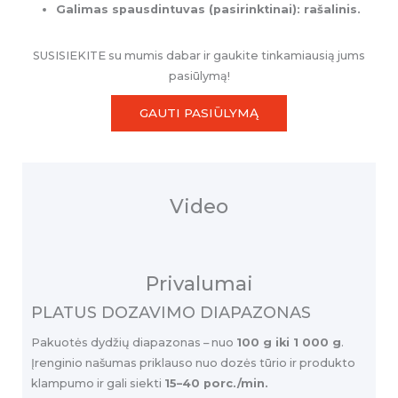
Galimas spausdintuvas (pasirinktinai): rašalinis.
SUSISIEKITE su mumis dabar ir gaukite tinkamiausią jums
pasiūlymą!
GAUTI PASIŪLYMĄ
Video
Privalumai
PLATUS DOZAVIMO DIAPAZONAS
Pakuotės dydžių diapazonas – nuo
100 g iki 1 000 g
.
Įrenginio našumas priklauso nuo dozės tūrio ir produkto
klampumo ir gali siekti
15–40 porc./min.