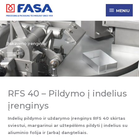
Pereiti
MENIU
prie
MENIU
turinio
Pakavimo įrenginiai
RFS 40 – Pildymo į indelius
įrenginys
Indelių pildymo ir uždarymo įrenginys RFS 40 skirtas
sviestui, margarinui ar užtepėlėms pildyti į indelius su
aliuminio folija ir (arba) dangteliais.