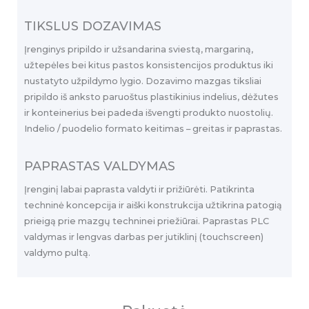
TIKSLUS DOZAVIMAS
Įrenginys pripildo ir užsandarina sviestą, margariną,
užtepėles bei kitus pastos konsistencijos produktus iki
nustatyto užpildymo lygio. Dozavimo mazgas tiksliai
pripildo iš anksto paruoštus plastikinius indelius, dėžutes
ir konteinerius bei padeda išvengti produkto nuostolių.
Indelio / puodelio formato keitimas – greitas ir paprastas.
PAPRASTAS VALDYMAS
Įrenginį labai paprasta valdyti ir prižiūrėti. Patikrinta
techninė koncepcija ir aiški konstrukcija užtikrina patogią
prieigą prie mazgų techninei priežiūrai. Paprastas PLC
valdymas ir lengvas darbas per jutiklinį (touchscreen)
valdymo pultą.