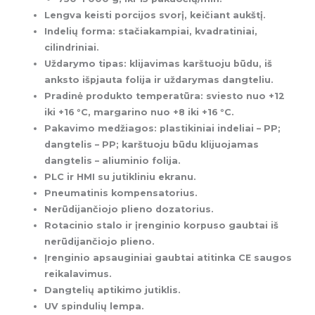
Lengva keisti porcijos svorį, keičiant aukštį.
Indelių forma: stačiakampiai, kvadratiniai,
cilindriniai.
Uždarymo tipas: klijavimas karštuoju būdu, iš
anksto išpjauta folija ir uždarymas dangteliu.
Pradinė produkto temperatūra: sviesto nuo +12
iki +16
°
C
, margarino nuo +8 iki +16
°
C.
Pakavimo medžiagos: plastikiniai indeliai – PP;
dangtelis – PP; karštuoju būdu klijuojamas
dangtelis – aliuminio folija.
PLC ir HMI su jutikliniu ekranu.
Pneumatinis kompensatorius.
Nerūdijančiojo plieno dozatorius.
Rotacinio stalo ir įrenginio korpuso gaubtai iš
nerūdijančiojo plieno.
Įrenginio apsauginiai gaubtai atitinka CE saugos
reikalavimus.
Dangtelių aptikimo
jutiklis.
UV spindulių lempa.