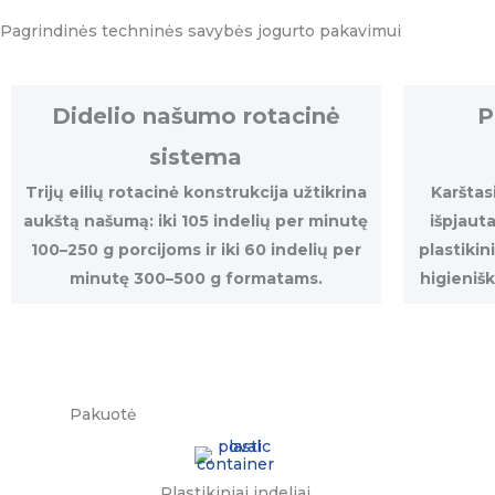
Pagrindinės techninės savybės jogurto pakavimui
Didelio našumo rotacinė
P
sistema
Trijų eilių rotacinė konstrukcija užtikrina
Karštas
aukštą našumą: iki 105 indelių per minutę
išpjauta
100–250 g porcijoms ir iki 60 indelių per
plastikin
minutę 300–500 g formatams.
higieniš
Pakuotė
Plastikiniai indeliai