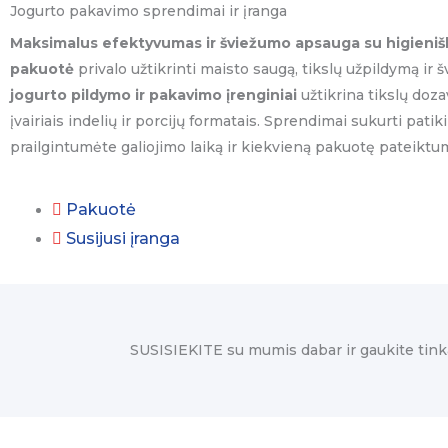
Jogurto pakavimo sprendimai ir įranga
Maksimalus efektyvumas ir šviežumo apsauga su higieniš
pakuotė
privalo užtikrinti maisto saugą, tikslų užpildymą ir šv
jogurto pildymo ir pakavimo įrenginiai
užtikrina tikslų doz
įvairiais indelių ir porcijų formatais. Sprendimai sukurti pa
prailgintumėte galiojimo laiką ir kiekvieną pakuotę pateiktu
Pakuotė
Susijusi įranga
SUSISIEKITE su mumis dabar ir gaukite tink