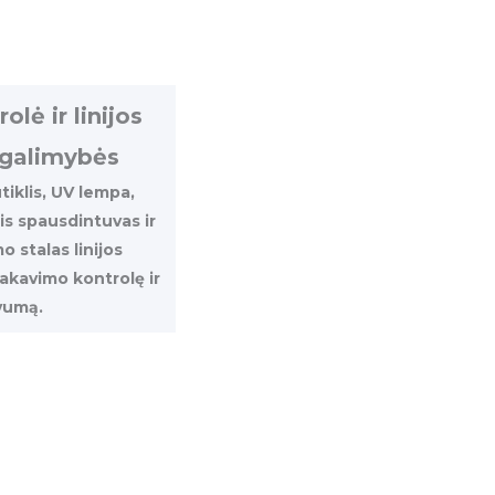
lė ir linijos
 galimybės
tiklis, UV lempa,
is spausdintuvas ir
 stalas linijos
akavimo kontrolę ir
vumą.