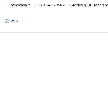
Pereiti
info@fasa.lt
+370 343 70562
Stoties g. 8E, Marija
prie
turinio
Jogurto pakavimas