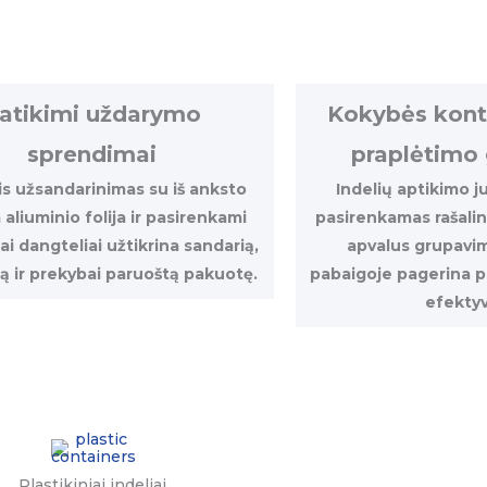
atikimi uždarymo
Kokybės kontro
sprendimai
praplėtimo
is užsandarinimas su iš anksto
Indelių aptikimo ju
 aliuminio folija ir pasirenkami
pasirenkamas rašalin
iai dangteliai užtikrina sandarią,
apvalus grupavimo
ką ir prekybai paruoštą pakuotę.
pabaigoje pagerina p
efekty
Plastikiniai indeliai