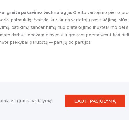
ka, greita pakavimo technologija
. Greito vartojimo pieno pr
arią, patrauklią išvaizdą, kuri kuria vartotojų pasitikėjimą.
Mūsų
avimą, patikimą sandarinimą nuo pratekėjimo ir užteršimo bei 
tikimam darbui, lengvam plovimui ir greitam perstatymui, kad d
mėte prekybai paruoštą — partiją po partijos.
GAUTI PASIŪLYMĄ
amiausią jums pasiūlymą!