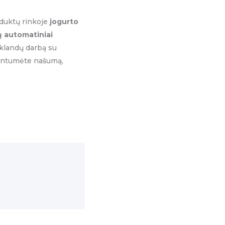
oduktų rinkoje
jogurto
 automatiniai
sklandų darbą su
idintumėte našumą,