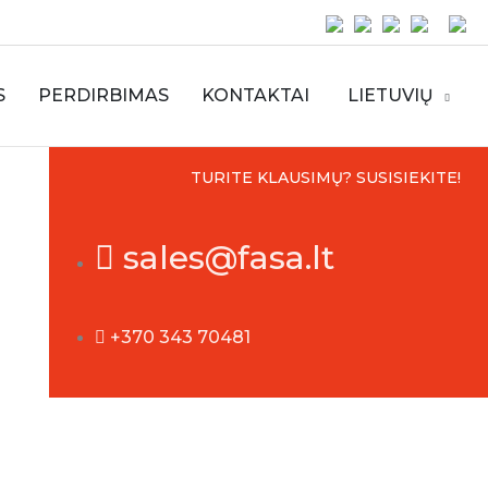
S
PERDIRBIMAS
KONTAKTAI
LIETUVIŲ
TURITE KLAUSIMŲ? SUSISIEKITE!
sales@fasa.lt
+370 343 70481