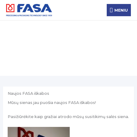
Pereiti
MENIU
prie
MENIU
turinio
Naujienos
Naujos FASA iškabos
Mūsų sienas jau puošia naujos FASA iškabos!
Pasižiūrėkite kaip gražiai atrodo mūsų susitikimų salės siena.