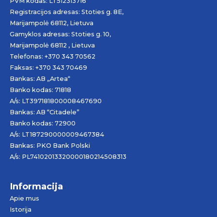
PVM kodas: LT512313716
Registracijos adresas: Stoties g. 8E,
Marijampolė 68112, Lietuva
Gamyklos adresas: Stoties g. 10,
Marijampolė 68112 , Lietuva
Telefonas: +370 343 70562
Faksas: +370 343 70469
Bankas: AB „
Artea
“
Banko kodas: 71818
A/s: LT397181800008467690
Bankas: AB “Citadele”
Banko kodas: 72900
A/s: LT187290000009467384
Bankas: PKO Bank Polski
A/s: PL74102013320000180214508313
Informacija
Apie mus
Istorija