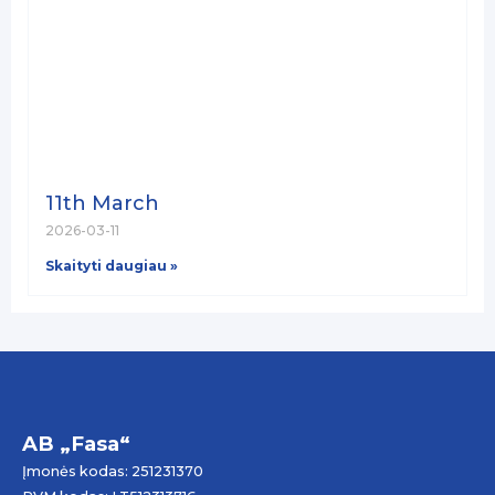
11th March
2026-03-11
Skaityti daugiau »
AB „Fasa“
Įmonės kodas: 251231370