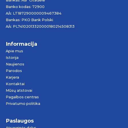
Bankas: AB “Citadele”
Banko kodas: 72900
A/s: LT187290000009467384
Bankas: PKO Bank Polski
A/s: PL74102013320000180214508313
Informacija
Apie mus
Istorija
Naujienos
Parodos
Karjera
Kontaktai
Mūsų atstovai
Pagalbos centras
Privatumo politika
Paslaugos
Atsarginės dalys