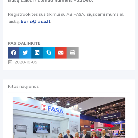
Mūsų salės ir stendo numeris – 23D60.
Registruokitės susitikimui su AB FASA, siųsdami mums el.
laišką:
boris@fasa.lt
.
PASIDALINKITE
2020-10-05
Kitos naujienos