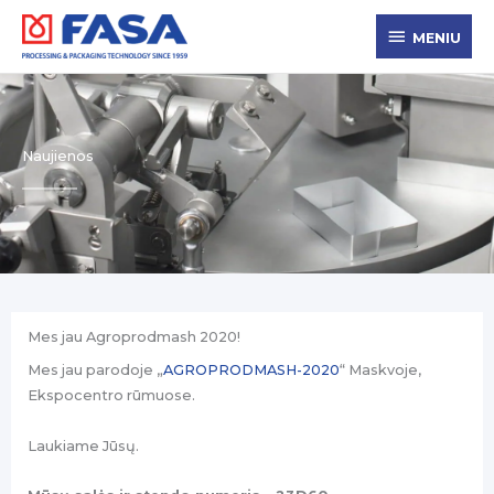
Pereiti
MENIU
prie
MENIU
turinio
Naujienos
Mes jau Agroprodmash 2020!
Mes jau parodoje „
AGROPRODMASH-2020
“ Maskvoje,
Ekspocentro rūmuose.
Laukiame Jūsų.