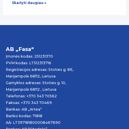
Skaityti daugiau »
AB „Fasa“
Įmonės kodas: 251231370
PVM kodas: LT512313716
Registracijos adresas: Stoties g. 8E,
Marijampolė 68112, Lietuva
Gamyklos adresas: Stoties g. 10,
Marijampolė 68112 , Lietuva
Telefonas: +370 343 70562
Faksas: +370 343 70469
Bankas: AB „
Artea
“
Banko kodas: 71818
A/s: LT397181800008467690