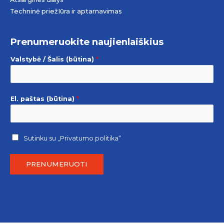
Techninė priežIūra ir aptarnavimas
Prenumeruokite naujienlaiškius
Valstybė / Šalis (būtina)
*
El. paštas (būtina)
*
Sutinku su
„Privatumo politika“
PRENUMERUOTI