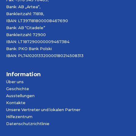
Bank: AB „
Artea
“,
Bankleitzahl: 71818,
IBAN: LT397181800008467690
Bank: AB “Citadele”
Bankleitzahl: 72900
IBAN: LT187290000009467384
Bank: PKO Bank Polski
IBAN: PL74102013320000180214508313
Information
Über uns
Geschichte
Ausstellungen
Kontakte
Unsere Vertreter und lokalen Partner
Hilfezentrum
Datenschutzrichtlinie