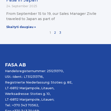
Fasa in Japan
24. September 2025
From September 15 to 19, our Sales Manager Zivile
traveled to Japan as part of
Skaityti daugiau »
1
2
3
FASA AB
Handelsregisternummer: 251231370,
USt.-Ident.: LT512313716,
Registrierte Niederlassung: Stoties g. 8E,
LT-68112 Marijampole, Litauen,
Werksadresse: Stoties g. 10,
LT-68112 Marijampole, Litauen;
Tel.: +370 343 70562,
Fax: +370 343 70469;