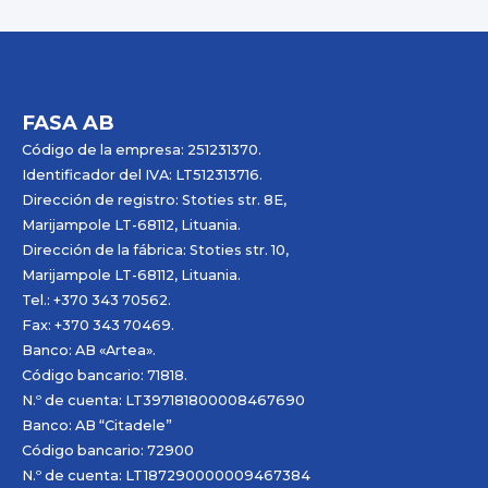
FASA AB
Código de la empresa: 251231370.
Identificador del IVA: LT512313716.
Dirección de registro: Stoties str. 8E,
Marijampole LT-68112, Lituania.
Dirección de la fábrica: Stoties str. 10,
Marijampole LT-68112, Lituania.
Tel.: +370 343 70562.
Fax: +370 343 70469.
Banco: AB «
Artea
».
Código bancario: 71818.
N.º de cuenta: LT397181800008467690
Banco: AB “Citadele”
Código bancario: 72900
N.º de cuenta: LT187290000009467384