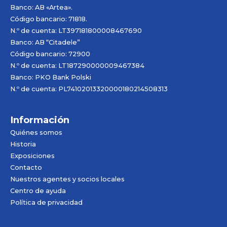
Banco: AB «
Artea
».
Código bancario: 71818.
N.º de cuenta: LT397181800008467690
Banco: AB “Citadele”
Código bancario: 72900
N.º de cuenta: LT187290000009467384
Banco: PKO Bank Polski
N.º de cuenta: PL74102013320000180214508313
Información
Quiénes somos
Historia
Exposiciones
Contacto
Nuestros agentes y socios locales
Centro de ayuda
Política de privacidad