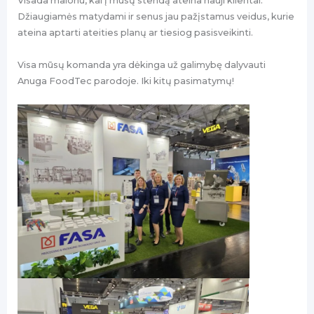
Visada malonu, kai į mūsų stendą ateina nauji klientai.
Džiaugiamės matydami ir senus jau pažįstamus veidus, kurie
ateina aptarti ateities planų ar tiesiog pasisveikinti.
Visa mūsų komanda yra dėkinga už galimybę dalyvauti
Anuga FoodTec parodoje. Iki kitų pasimatymų!