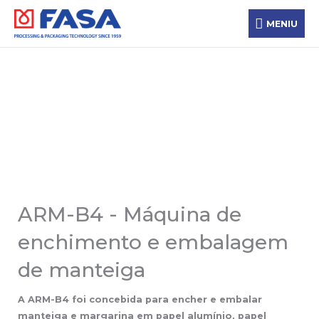
Skip
MENIU
to
MENIU
content
Equipamento de embalagem
ARM-B4 - Máquina de
enchimento e embalagem
de manteiga
A ARM-B4 foi concebida para encher e embalar
manteiga e margarina em papel alumínio, papel