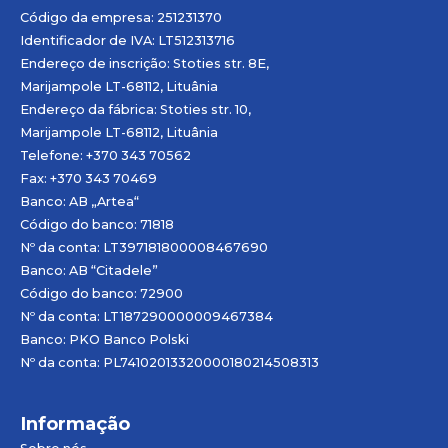
Código da empresa: 251231370
Identificador de IVA: LT512313716
Endereço de inscrição: Stoties str. 8E,
Marijampole LT-68112, Lituânia
Endereço da fábrica: Stoties str. 10,
Marijampole LT-68112, Lituânia
Telefone: +370 343 70562
Fax: +370 343 70469
Banco: AB „
Artea
“
Código do banco: 71818
Nº da conta: LT397181800008467690
Banco: AB “Citadele”
Código do banco: 72900
Nº da conta: LT187290000009467384
Banco: PKO Banco Polski
Nº da conta: PL74102013320000180214508313
Informação