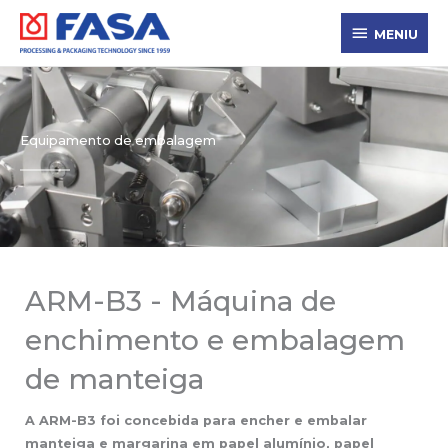
Skip
MENIU
to
MENIU
content
Equipamento de embalagem
ARM-B3 - Máquina de
enchimento e embalagem
de manteiga
A ARM-B3 foi concebida para encher e embalar
manteiga e margarina em papel alumínio, papel