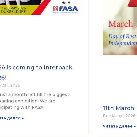
A is coming to Interpack
6!
Abril, 2026
 just a month left till the biggest
aging exhibition. We are
icipating with FASA
11th March
11 de Março, 2026
ать далее »
Читать далее »