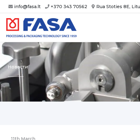
Skip
info@fasa.lt
+370 343 70562
Rua Stoties 8E, Lit
to
content
Новости
11th March