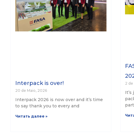
FAS
202
Interpack is over!
2 de 
20 de Maio, 2026
It’s
pack
Interpack 2026 is now over and it’s time
part
to say thank you to every and
Чит
Читать далее »