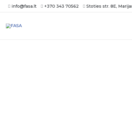
Ir
info@fasa.lt
+370 343 70562
Stoties str. 8E, Marij
al
contenido
Envasado de margarina