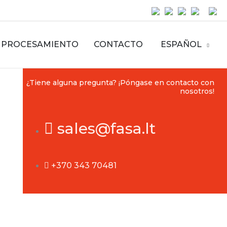
PROCESAMIENTO
CONTACTO
ESPAÑOL
¿Tiene alguna pregunta? ¡Póngase en contacto con
nosotros!
sales@fasa.lt
+370 343 70481