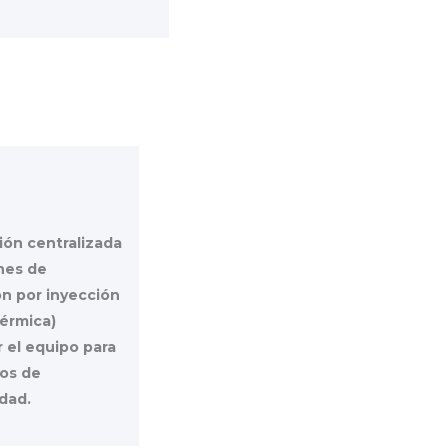
ción centralizada
ones de
ón por inyección
térmica)
 el equipo para
tos de
idad.