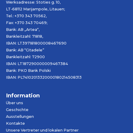
Werksadresse: Stoties g. 10,
LT-68112 Marijampole, Litauen;
Tel.: +370 343 70562,
Fax: +370 343 70469;
Bank: AB „
Artea
“,
Bankleitzahl: 71818,
IBAN: LT397181800008467690
Bank: AB “Citadele”
Bankleitzahl: 72900
IBAN: LT187290000009467384
Bank: PKO Bank Polski
IBAN: PL74102013320000180214508313
Information
Über uns
Geschichte
Ausstellungen
Kontakte
Unsere Vertreter und lokalen Partner