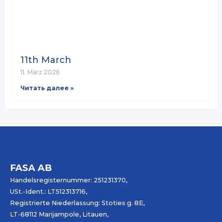
11th March
11. März 2026
Читать далее »
FASA AB
Handelsregisternummer: 251231370,
USt.-Ident.: LT512313716,
Registrierte Niederlassung: Stoties g. 8E,
LT-68112 Marijampole, Litauen,