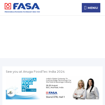
Zum
MENIU
Inhalt
MENIU
springen
Новости
See you at Anuga FoodTec India 2024