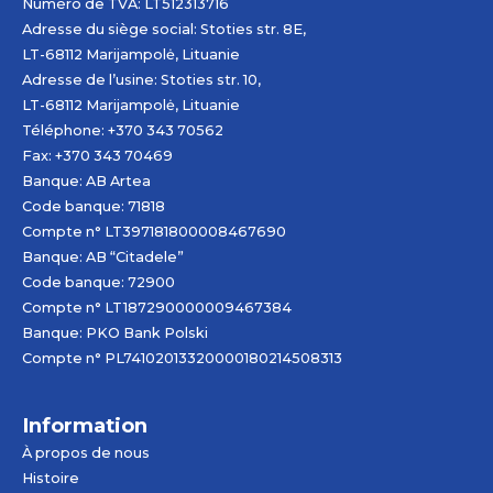
Numéro de TVA: LT512313716
Adresse du siège social: Stoties str. 8E,
LT-68112 Marijampolė, Lituanie
Adresse de l’usine: Stoties str. 10,
LT-68112 Marijampolė, Lituanie
Téléphone: +370 343 70562
Fax: +370 343 70469
Banque: AB
Artea
Code banque: 71818
Compte n° LT397181800008467690
Banque: AB “Citadele”
Code banque: 72900
Compte n° LT187290000009467384
Banque: PKO Bank Polski
Compte n° PL74102013320000180214508313
Information
À propos de nous
Histoire