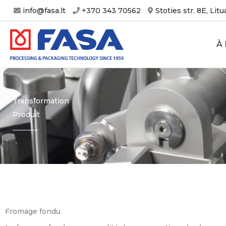
Aller
info@fasa.lt
+370 343 70562
Stoties str. 8E, Lit
au
contenu
À
Transformation
Produit
Fromage fondu