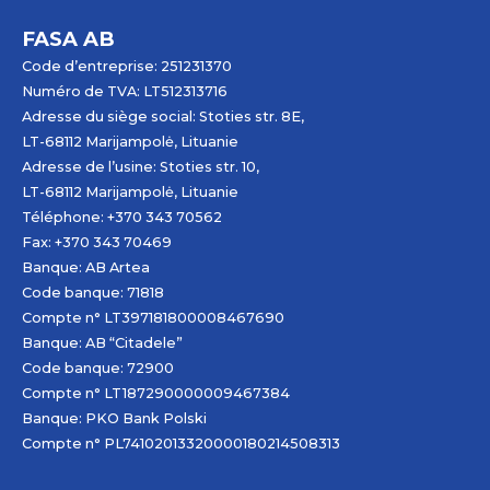
FASA AB
Code d’entreprise: 251231370
Numéro de TVA: LT512313716
Adresse du siège social: Stoties str. 8E,
LT-68112 Marijampolė, Lituanie
Adresse de l’usine: Stoties str. 10,
LT-68112 Marijampolė, Lituanie
Téléphone: +370 343 70562
Fax: +370 343 70469
Banque: AB
Artea
Code banque: 71818
Compte n° LT397181800008467690
Banque: AB “Citadele”
Code banque: 72900
Compte n° LT187290000009467384
Banque: PKO Bank Polski
Compte n° PL74102013320000180214508313