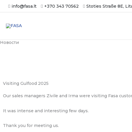
Zum
info@fasa.lt
+370 343 70562
Stoties Straße 8E, Li
Inhalt
springen
Новости
Visiting Gulfood 2025
Our sales managers Zivile and Irma were visiting Fasa custo
It was intense and interesting few days.
Thank you for meeting us.