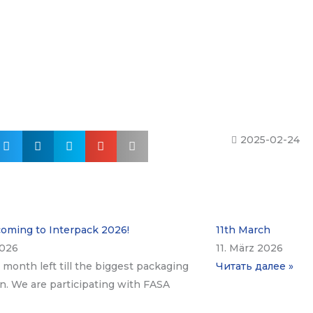
2025-02-24
coming to Interpack 2026!
11th March
2026
11. März 2026
 a month left till the biggest packaging
Читать далее »
on. We are participating with FASA