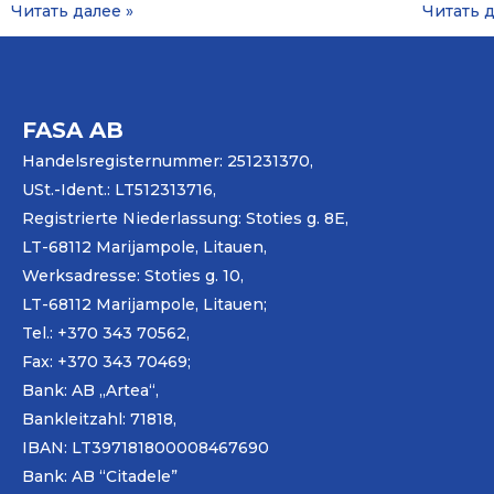
Читать далее »
Читать д
FASA AB
Handelsregisternummer: 251231370,
USt.-Ident.: LT512313716,
Registrierte Niederlassung: Stoties g. 8E,
LT-68112 Marijampole, Litauen,
Werksadresse: Stoties g. 10,
LT-68112 Marijampole, Litauen;
Tel.: +370 343 70562,
Fax: +370 343 70469;
Bank: AB „
Artea
“,
Bankleitzahl: 71818,
IBAN: LT397181800008467690
Bank: AB “Citadele”