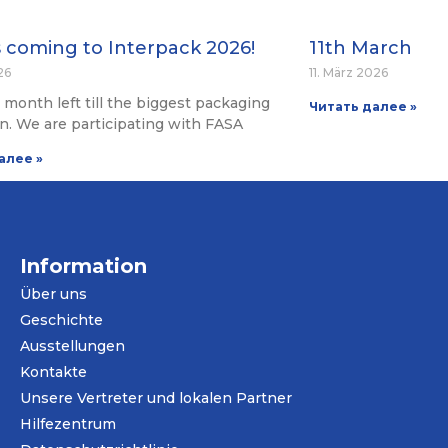
s coming to Interpack 2026!
11th March
26
11. März 2026
 a month left till the biggest packaging
Читать далее »
on. We are participating with FASA
алее »
Information
Über uns
Geschichte
Ausstellungen
Kontakte
Unsere Vertreter und lokalen Partner
Hilfezentrum