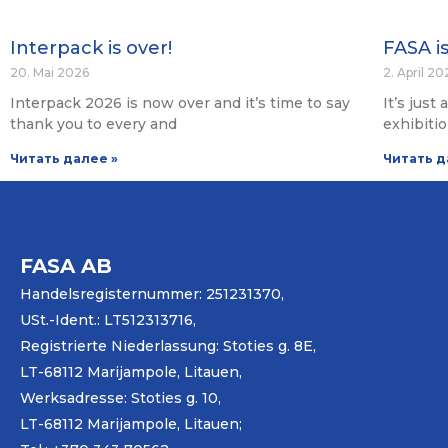
Interpack is over!
FASA i
20. Mai 2026
2. April 20
Interpack 2026 is now over and it’s time to say
It’s just
thank you to every and
exhibiti
Читать далее »
Читать д
FASA AB
Handelsregisternummer: 251231370,
USt.-Ident.: LT512313716,
Registrierte Niederlassung: Stoties g. 8E,
LT-68112 Marijampole, Litauen,
Werksadresse: Stoties g. 10,
LT-68112 Marijampole, Litauen;