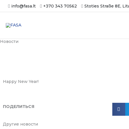
Zum
info@fasa.lt
+370 343 70562
Stoties Straße 8E, Li
Inhalt
springen
Новости
Happy New Year!
ПОДЕЛИТЬСЯ
Другие новости