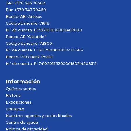
Tel.: +370 343 70562.
Fax: +370 343 70469.
Banco: AB «
Artea
».
Código bancario: 71818.
N.º de cuenta: LT397181800008467690
Banco: AB “Citadele”
Código bancario: 72900
N.º de cuenta: LT187290000009467384
Banco: PKO Bank Polski
N.º de cuenta: PL74102013320000180214508313
Información
Quiénes somos
Historia
Exposiciones
Contacto
Nuestros agentes y socios locales
Centro de ayuda
Política de privacidad