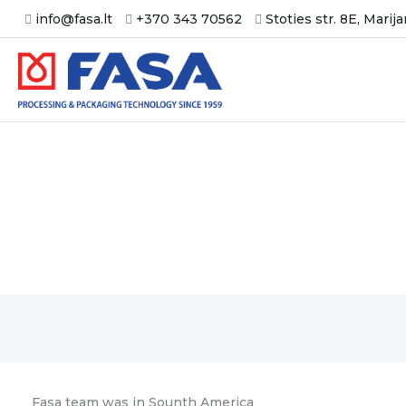
Ir
info@fasa.lt
+370 343 70562
Stoties str. 8E, Marij
al
contenido
Новости
Fasa team was in Sounth America