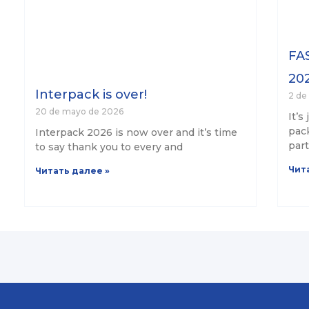
FAS
202
Interpack is over!
2 de 
20 de mayo de 2026
It’s
pack
Interpack 2026 is now over and it’s time
part
to say thank you to every and
Чит
Читать далее »