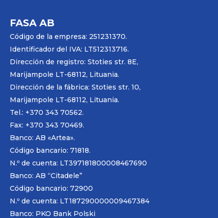
FASA AB
Código de la empresa: 251231370.
Identificador del IVA: LT512313716.
Dirección de registro: Stoties str. 8E,
Marijampole LT-68112, Lituania.
Dirección de la fábrica: Stoties str. 10,
Marijampole LT-68112, Lituania.
Tel.: +370 343 70562.
Fax: +370 343 70469.
Banco: AB «
Artea
».
Código bancario: 71818.
N.º de cuenta: LT397181800008467690
Banco: AB “Citadele”
Código bancario: 72900
N.º de cuenta: LT187290000009467384
Banco: PKO Bank Polski