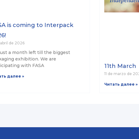
A is coming to Interpack
6!
abril de 2026
 just a month left till the biggest
aging exhibition. We are
icipating with FASA
11th March
11 de marzo de 20
ать далее »
Читать далее »