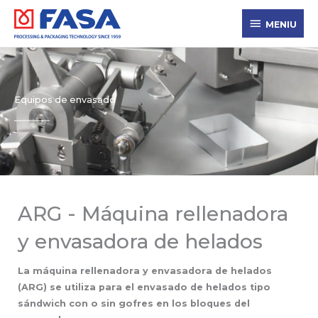
Ir
MENIU
al
MENIU
contenido
Equipos de envasado
ARG - Máquina rellenadora
y envasadora de helados
La máquina rellenadora y envasadora de helados
(ARG) se utiliza para el envasado de helados tipo
sándwich con o sin gofres en los bloques del