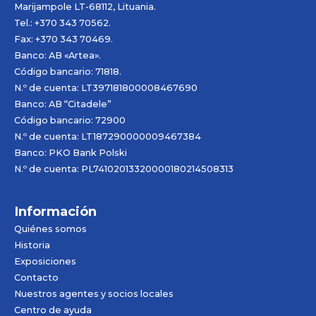
Marijampole LT-68112, Lituania.
Tel.: +370 343 70562.
Fax: +370 343 70469.
Banco: AB «
Artea
».
Código bancario: 71818.
N.º de cuenta: LT397181800008467690
Banco: AB “Citadele”
Código bancario: 72900
N.º de cuenta: LT187290000009467384
Banco: PKO Bank Polski
N.º de cuenta: PL74102013320000180214508313
Información
Quiénes somos
Historia
Exposiciones
Contacto
Nuestros agentes y socios locales
Centro de ayuda