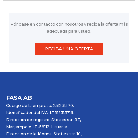
Póngase en contacto con nosotros y reciba la oferta más
adecuada para usted.
RECIBA UNA OFERTA
FASA AB
Código de la empresa: 251231370.
Identificador del IVA: LT512313716.
Dirección de registro: Stoties str. 8E,
Marijampole LT-68112, Lituania.
Dirección de la fábrica: Stoties str. 10,